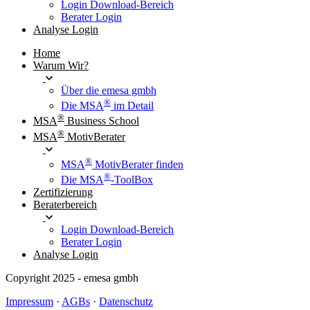
Login Download-Bereich
Berater Login
Analyse Login
Home
Warum Wir?
Über die emesa gmbh
®
Die MSA
im Detail
®
MSA
Business School
®
MSA
MotivBerater
®
MSA
MotivBerater finden
®
Die MSA
-ToolBox
Zertifizierung
Beraterbereich
Login Download-Bereich
Berater Login
Analyse Login
Copyright 2025 - emesa gmbh
Impressum
·
AGBs
·
Datenschutz