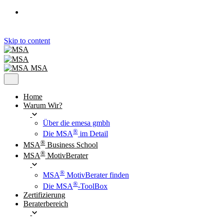
Skip to content
MSA
Home
Warum Wir?
Über die emesa gmbh
®
Die MSA
im Detail
®
MSA
Business School
®
MSA
MotivBerater
®
MSA
MotivBerater finden
®
Die MSA
-ToolBox
Zertifizierung
Beraterbereich