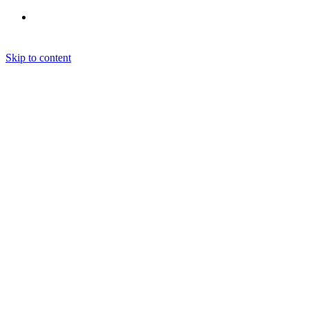
Skip to content
MSA
Home
Warum Wir?
Über die emesa gmbh
®
Die MSA
im Detail
®
MSA
Business School
®
MSA
MotivBerater
®
MSA
MotivBerater finden
®
Die MSA
-ToolBox
Zertifizierung
Beraterbereich