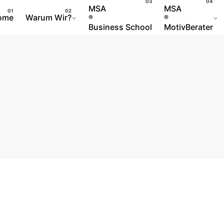
MSA
MSA
ome
Warum Wir?
®
®
Business School
MotivBerater
gen